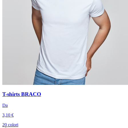
T-shirts BRACO
Da
3,10 €
20 colori