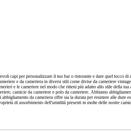
oli capi per personalizzare il tuo bar o ristorante e dare quel tocco di q
ameriere e da cameriera in diversi stili come divise da cameriere vintage
 camerieri e le cameriere nel modo che ritieni più adatto allo stile della tu
 cameriere, camicie da cameriere e polo da cameriere. Abbiamo abbigliame
 di abbigliamento da cameriera offre sia la durata per resistere alle dure es
roprietà di assorbimento dell'umidità presenti in molte delle nostre cami