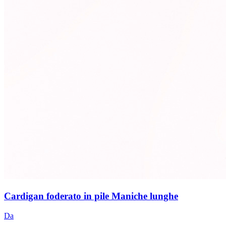
Cardigan foderato in pile Maniche lunghe
Da