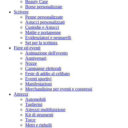
Beauty Case
Borse personalizzate
Scrivere
Penne personalizzate
Astucci personalizzati
Custodie e Astucci
Matite e portapenne
Evidenziatori e pennarelli
Set per la scrittura
Fiere ed eventi
Animazione dell'evento
Anniversari
Nozze
Campagne elettorali
Feste di addio al celibato
Eventi sportivi
Manifestazioni
Merchandising per eventi e congressi
Attrezzi
Automobili
Taglierini
Attrezzi multifunzione
Kit di strumenti
Torce
Metri e righelli