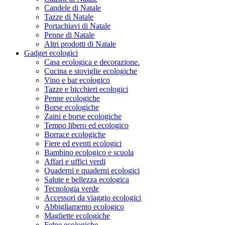
Candele di Natale
Tazze di Natale
Portachiavi di Natale
Penne di Natale
Altri prodotti di Natale
Gadget ecologici
Casa ecologica e decorazione.
Cucina e stoviglie ecologiche
Vino e bar ecologico
Tazze e bicchieri ecologici
Penne ecologiche
Borse ecologiche
Zaini e borse ecologiche
Tempo libero ed ecologico
Borrace ecologiche
Fiere ed eventi ecologici
Bambino ecologico e scuola
Affari e uffici verdi
Quaderni e quaderni ecologici
Salute e bellezza ecologica
Tecnologia verde
Accessori da viaggio ecologici
Abbigliamento ecologico
Magliette ecologiche
Felpe ecologiche