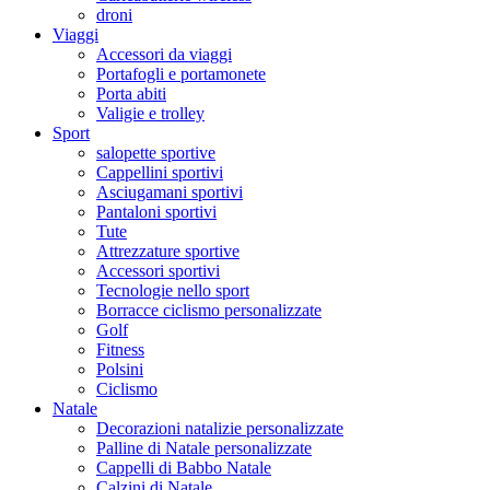
droni
Viaggi
Accessori da viaggi
Portafogli e portamonete
Porta abiti
Valigie e trolley
Sport
salopette sportive
Cappellini sportivi
Asciugamani sportivi
Pantaloni sportivi
Tute
Attrezzature sportive
Accessori sportivi
Tecnologie nello sport
Borracce ciclismo personalizzate
Golf
Fitness
Polsini
Ciclismo
Natale
Decorazioni natalizie personalizzate
Palline di Natale personalizzate
Cappelli di Babbo Natale
Calzini di Natale