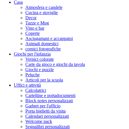
Casa
Atmosfera e candele
Cucina e stoviglie
Decor
Tazze e Mug
Vino e bar
Coperte
Asciugamani e accappatoi
Animali domestici
cornici fotografiche
Giochi per l'infanzia
Vernici colorate
Carte da gioco e giochi da tavola
Giochi e puzzle
Peluche
Articoli per la scuola
Uffici e attività
Calcolatrici
Cartelline e portadocumenti
Block notes personalizzati
Gadget per l'ufficio
Porta biglietti da visita
Calendari personalizzati
Welcome pack
Segnalibri personalizzati