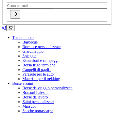
Tempo libero
Barbecue
Borracce personalizzate
Giardinaggio
Spiaggia
Escursioni e campeggi
Borsa frigo termiche
Cappelli di paglia
Parasole per le auto
Materiali per il trekking
Borse e zaini
Borse da viaggio personalizzati
Borsoni Palestra
Borse da lavoro
Zaini personalizzati
Marsupi
Sacche portascarpe