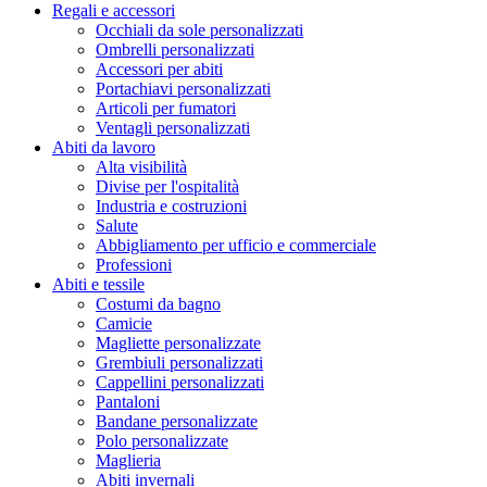
Regali e accessori
Occhiali da sole personalizzati
Ombrelli personalizzati
Accessori per abiti
Portachiavi personalizzati
Articoli per fumatori
Ventagli personalizzati
Abiti da lavoro
Alta visibilità
Divise per l'ospitalità
Industria e costruzioni
Salute
Abbigliamento per ufficio e commerciale
Professioni
Abiti e tessile
Costumi da bagno
Camicie
Magliette personalizzate
Grembiuli personalizzati
Cappellini personalizzati
Pantaloni
Bandane personalizzate
Polo personalizzate
Maglieria
Abiti invernali