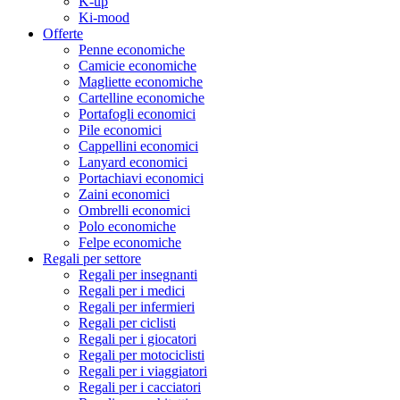
K-up
Ki-mood
Offerte
Penne economiche
Camicie economiche
Magliette economiche
Cartelline economiche
Portafogli economici
Pile economici
Cappellini economici
Lanyard economici
Portachiavi economici
Zaini economici
Ombrelli economici
Polo economiche
Felpe economiche
Regali per settore
Regali per insegnanti
Regali per i medici
Regali per infermieri
Regali per ciclisti
Regali per i giocatori
Regali per motociclisti
Regali per i viaggiatori
Regali per i cacciatori