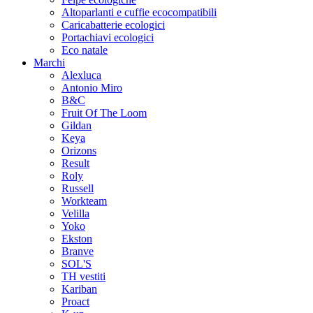
Altoparlanti e cuffie ecocompatibili
Caricabatterie ecologici
Portachiavi ecologici
Eco natale
Marchi
Alexluca
Antonio Miro
B&C
Fruit Of The Loom
Gildan
Keya
Orizons
Result
Roly
Russell
Workteam
Velilla
Yoko
Ekston
Branve
SOL'S
TH vestiti
Kariban
Proact