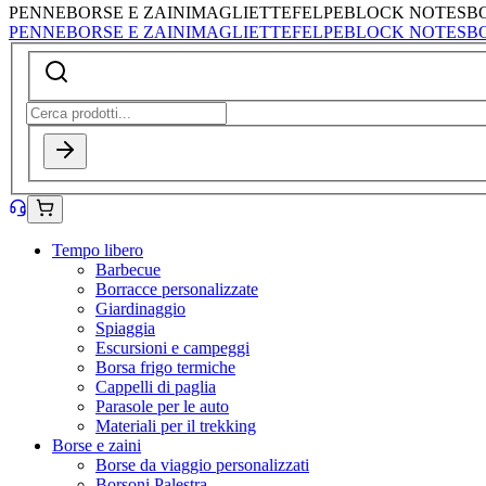
PENNE
BORSE E ZAINI
MAGLIETTE
FELPE
BLOCK NOTES
B
PENNE
BORSE E ZAINI
MAGLIETTE
FELPE
BLOCK NOTES
B
Tempo libero
Barbecue
Borracce personalizzate
Giardinaggio
Spiaggia
Escursioni e campeggi
Borsa frigo termiche
Cappelli di paglia
Parasole per le auto
Materiali per il trekking
Borse e zaini
Borse da viaggio personalizzati
Borsoni Palestra