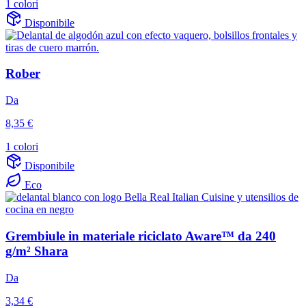
1 colori
Disponibile
Rober
Da
8,35 €
1 colori
Disponibile
Eco
Grembiule in materiale riciclato Aware™ da 240
g/m² Shara
Da
3,34 €