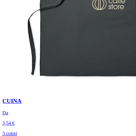
CUINA
Da
3,54 €
3 colori