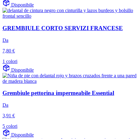
Disponibile
GREMBIULE CORTO SERVIZI FRANCESE
Da
7,80 €
1 colori
Disponibile
Grembiule pettorina impermeabile Essential
Da
3,91 €
5 colori
Disponibile