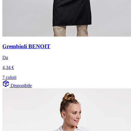
Grembiuli BENOIT
Da
4,34 €
7 colori
Disponibile