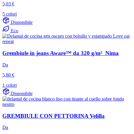
5,03 €
5 colori
Disponibile
Eco
Grembiule in jeans Aware™ da 320 g/m² Nima
Da
5,80 €
1 colori
Disponibile
GREMBIULE CON PETTORINA Velilla
Da