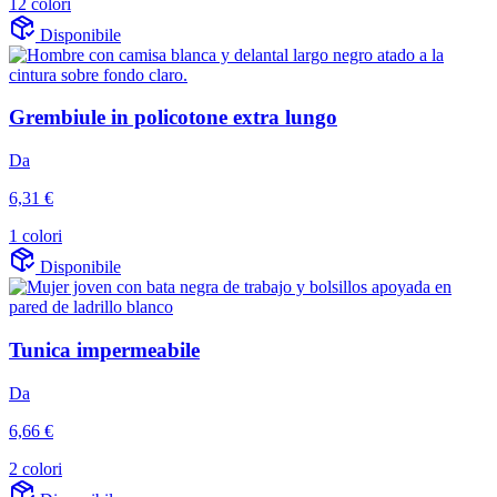
12 colori
Disponibile
Grembiule in policotone extra lungo
Da
6,31 €
1 colori
Disponibile
Tunica impermeabile
Da
6,66 €
2 colori