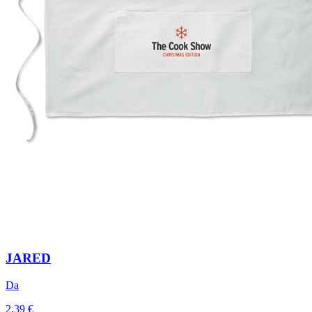
JARED
Da
2,39 €