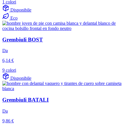
1 colori
Disponibile
Eco
Grembiuli BOST
Da
6,14 €
9 colori
Disponibile
Grembiuli BATALI
Da
9,86 €