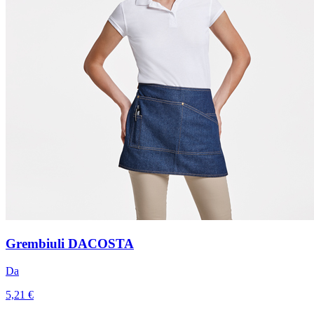
Grembiuli DACOSTA
Da
5,21 €