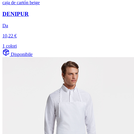
DENIPUR
Da
10,22 €
1 colori
Disponibile