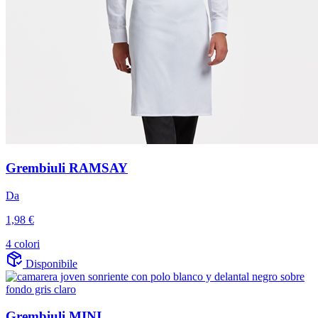
Grembiuli RAMSAY
Da
1,98 €
4 colori
Disponibile
Grembiuli MINI