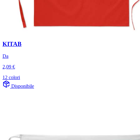
KITAB
Da
2,09 €
12 colori
Disponibile