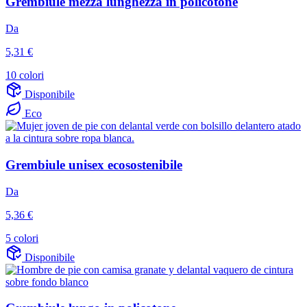
Grembiule mezza lunghezza in policotone
Da
5,31 €
10 colori
Disponibile
Eco
Grembiule unisex ecosostenibile
Da
5,36 €
5 colori
Disponibile