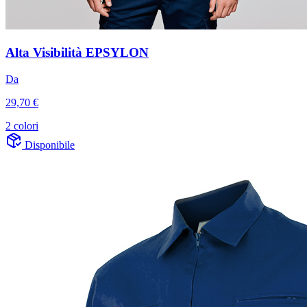
Alta Visibilità EPSYLON
Da
29,70 €
2 colori
Disponibile