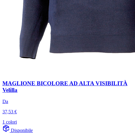
MAGLIONE BICOLORE AD ALTA VISIBILITÀ
Velilla
Da
37,53 €
1 colori
Disponibile