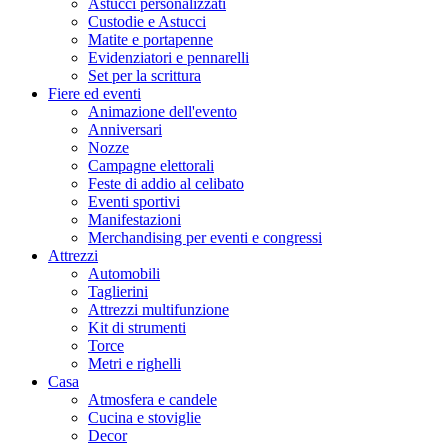
Astucci personalizzati
Custodie e Astucci
Matite e portapenne
Evidenziatori e pennarelli
Set per la scrittura
Fiere ed eventi
Animazione dell'evento
Anniversari
Nozze
Campagne elettorali
Feste di addio al celibato
Eventi sportivi
Manifestazioni
Merchandising per eventi e congressi
Attrezzi
Automobili
Taglierini
Attrezzi multifunzione
Kit di strumenti
Torce
Metri e righelli
Casa
Atmosfera e candele
Cucina e stoviglie
Decor