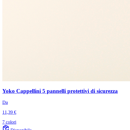
Yoko Cappellini 5 pannelli protettivi di sicurezza
Da
11,39 €
7 colori