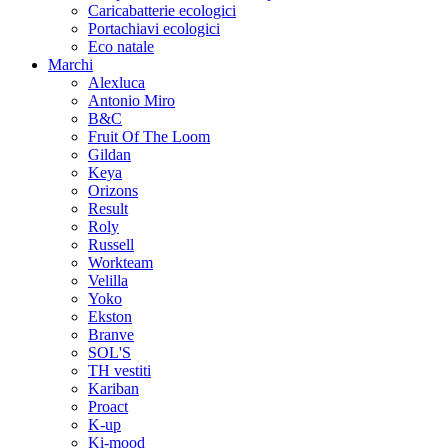
Caricabatterie ecologici
Portachiavi ecologici
Eco natale
Marchi
Alexluca
Antonio Miro
B&C
Fruit Of The Loom
Gildan
Keya
Orizons
Result
Roly
Russell
Workteam
Velilla
Yoko
Ekston
Branve
SOL'S
TH vestiti
Kariban
Proact
K-up
Ki-mood