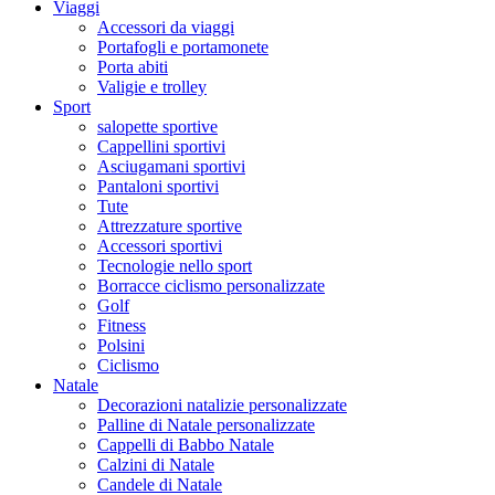
Viaggi
Accessori da viaggi
Portafogli e portamonete
Porta abiti
Valigie e trolley
Sport
salopette sportive
Cappellini sportivi
Asciugamani sportivi
Pantaloni sportivi
Tute
Attrezzature sportive
Accessori sportivi
Tecnologie nello sport
Borracce ciclismo personalizzate
Golf
Fitness
Polsini
Ciclismo
Natale
Decorazioni natalizie personalizzate
Palline di Natale personalizzate
Cappelli di Babbo Natale
Calzini di Natale
Candele di Natale