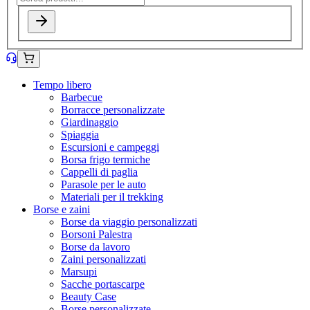
Tempo libero
Barbecue
Borracce personalizzate
Giardinaggio
Spiaggia
Escursioni e campeggi
Borsa frigo termiche
Cappelli di paglia
Parasole per le auto
Materiali per il trekking
Borse e zaini
Borse da viaggio personalizzati
Borsoni Palestra
Borse da lavoro
Zaini personalizzati
Marsupi
Sacche portascarpe
Beauty Case
Borse personalizzate