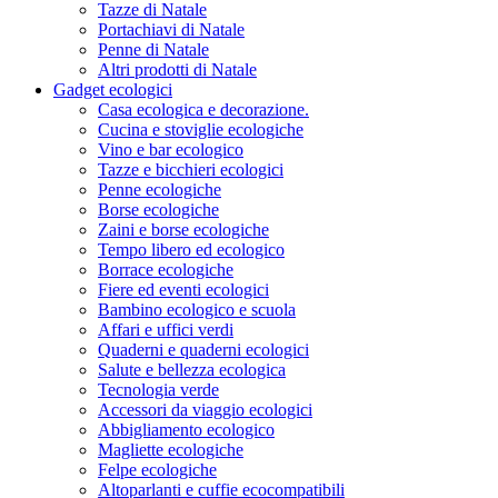
Tazze di Natale
Portachiavi di Natale
Penne di Natale
Altri prodotti di Natale
Gadget ecologici
Casa ecologica e decorazione.
Cucina e stoviglie ecologiche
Vino e bar ecologico
Tazze e bicchieri ecologici
Penne ecologiche
Borse ecologiche
Zaini e borse ecologiche
Tempo libero ed ecologico
Borrace ecologiche
Fiere ed eventi ecologici
Bambino ecologico e scuola
Affari e uffici verdi
Quaderni e quaderni ecologici
Salute e bellezza ecologica
Tecnologia verde
Accessori da viaggio ecologici
Abbigliamento ecologico
Magliette ecologiche
Felpe ecologiche
Altoparlanti e cuffie ecocompatibili