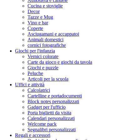
Atmosfera e candele
Cucina e stoviglie
Decor
Tazze e Mug
Vino e bar
Coperte
Asciugamani e accappatoi
Animali domestici
cornici fotografiche
Giochi per l'infanzia
Vernici colorate
Carte da gioco e giochi da tavola
Giochi e puzzle
Peluche
Articoli per la scuola
Uffici e attività
Calcolatrici
Cartelline e portadocumenti
Block notes personalizzati
Gadget per l'ufficio
Porta biglietti da visita
Calendari personalizzati
Welcome pack
Segnalibri personalizzati
Regali e accessori