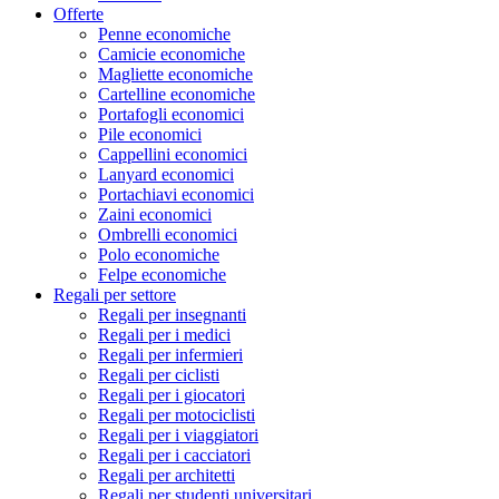
Offerte
Penne economiche
Camicie economiche
Magliette economiche
Cartelline economiche
Portafogli economici
Pile economici
Cappellini economici
Lanyard economici
Portachiavi economici
Zaini economici
Ombrelli economici
Polo economiche
Felpe economiche
Regali per settore
Regali per insegnanti
Regali per i medici
Regali per infermieri
Regali per ciclisti
Regali per i giocatori
Regali per motociclisti
Regali per i viaggiatori
Regali per i cacciatori
Regali per architetti
Regali per studenti universitari