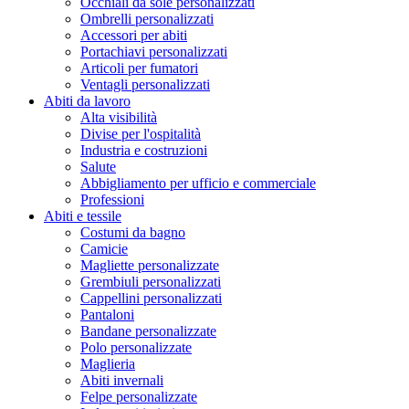
Occhiali da sole personalizzati
Ombrelli personalizzati
Accessori per abiti
Portachiavi personalizzati
Articoli per fumatori
Ventagli personalizzati
Abiti da lavoro
Alta visibilità
Divise per l'ospitalità
Industria e costruzioni
Salute
Abbigliamento per ufficio e commerciale
Professioni
Abiti e tessile
Costumi da bagno
Camicie
Magliette personalizzate
Grembiuli personalizzati
Cappellini personalizzati
Pantaloni
Bandane personalizzate
Polo personalizzate
Maglieria
Abiti invernali
Felpe personalizzate