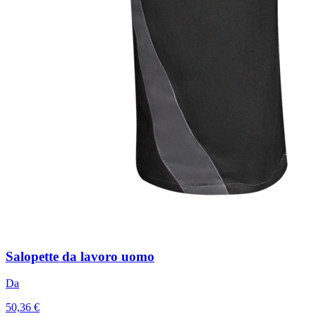
Salopette da lavoro uomo
Da
50,36 €