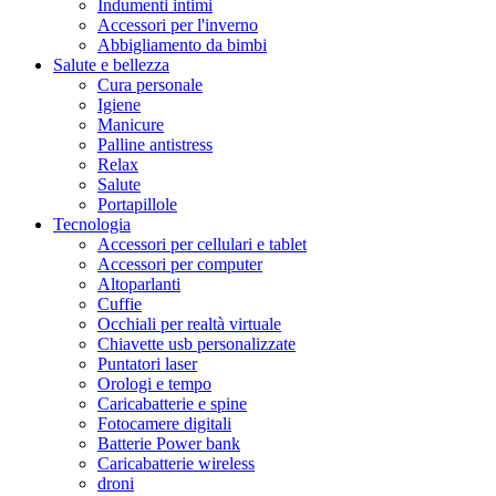
Indumenti intimi
Accessori per l'inverno
Abbigliamento da bimbi
Salute e bellezza
Cura personale
Igiene
Manicure
Palline antistress
Relax
Salute
Portapillole
Tecnologia
Accessori per cellulari e tablet
Accessori per computer
Altoparlanti
Cuffie
Occhiali per realtà virtuale
Chiavette usb personalizzate
Puntatori laser
Orologi e tempo
Caricabatterie e spine
Fotocamere digitali
Batterie Power bank
Caricabatterie wireless
droni